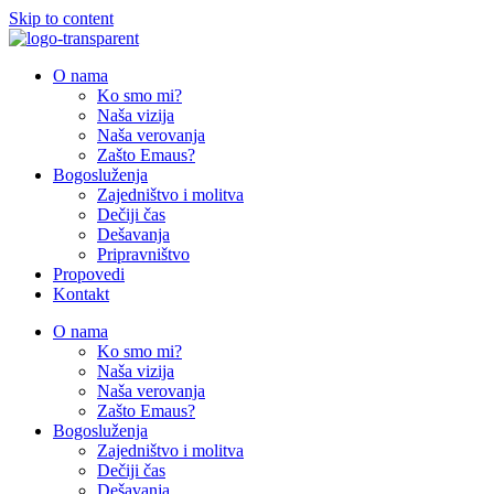
Skip to content
O nama
Ko smo mi?
Naša vizija
Naša verovanja
Zašto Emaus?
Bogosluženja
Zajedništvo i molitva
Dečiji čas
Dešavanja
Pripravništvo
Propovedi
Kontakt
O nama
Ko smo mi?
Naša vizija
Naša verovanja
Zašto Emaus?
Bogosluženja
Zajedništvo i molitva
Dečiji čas
Dešavanja