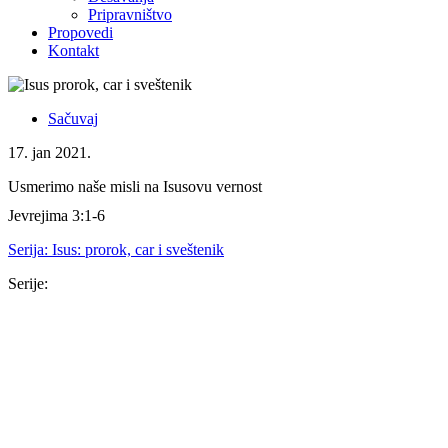
Pripravništvo
Propovedi
Kontakt
Sačuvaj
17. jan 2021.
Usmerimo naše misli na Isusovu vernost
Jevrejima 3:1-6
Serija:
Isus: prorok, car i sveštenik
Serije:
Serija
16. nov 2025.
Isus je dovoljan
Kološanima