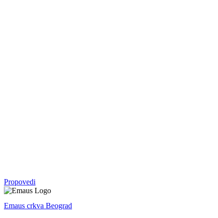
Serija
05. okt - 09. nov 2025.
Vratite mi se
Malahija
Serija
07. sep - 28. sep 2025.
Crkva
Serija
27. apr - 10. avg 2025.
Avram: otac svih koji veruju
1. Mojsijeva
Propovedi
Emaus crkva Beograd