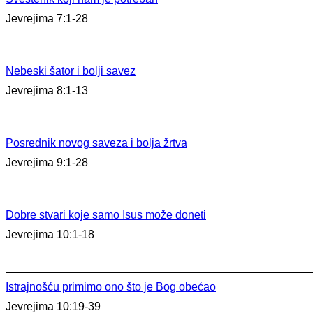
Jevrejima 7:1-28
Nebeski šator i bolji savez
Jevrejima 8:1-13
Posrednik novog saveza i bolja žrtva
Jevrejima 9:1-28
Dobre stvari koje samo Isus može doneti
Jevrejima 10:1-18
Istrajnošću primimo ono što je Bog obećao
Jevrejima 10:19-39