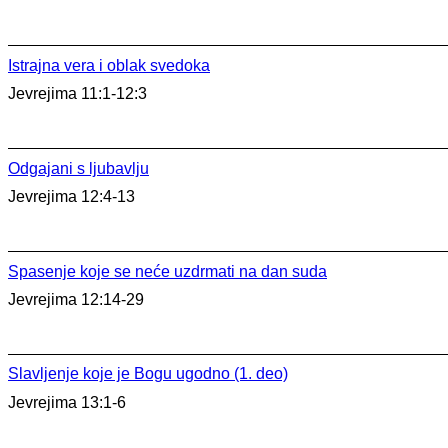
Istrajna vera i oblak svedoka
Jevrejima 11:1-12:3
Odgajani s ljubavlju
Jevrejima 12:4-13
Spasenje koje se neće uzdrmati na dan suda
Jevrejima 12:14-29
Slavljenje koje je Bogu ugodno (1. deo)
Jevrejima 13:1-6