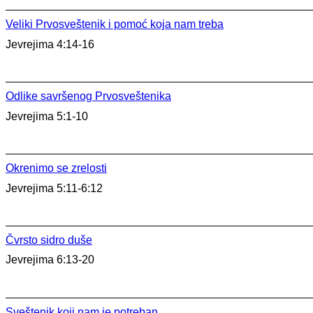
Veliki Prvosveštenik i pomoć koja nam treba
Jevrejima 4:14-16
Odlike savršenog Prvosveštenika
Jevrejima 5:1-10
Okrenimo se zrelosti
Jevrejima 5:11-6:12
Čvrsto sidro duše
Jevrejima 6:13-20
Sveštenik koji nam je potreban