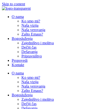
Skip to content
O nama
Ko smo mi?
Naša vizija
Naša verovanja
Zašto Emaus?
Bogosluženja
Zajedništvo i molitva
Dečiji čas
Dešavanja
Pripravništvo
Propovedi
Kontakt
O nama
Ko smo mi?
Naša vizija
Naša verovanja
Zašto Emaus?
Bogosluženja
Zajedništvo i molitva
Dečiji čas
Dešavanja