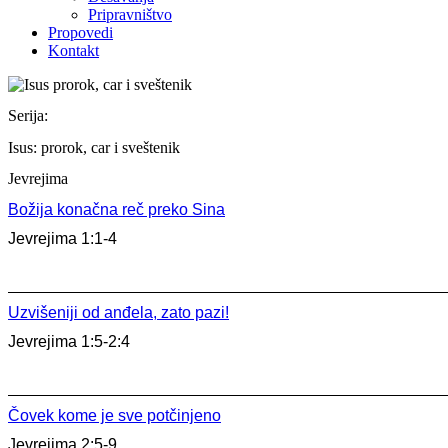
Pripravništvo
Propovedi
Kontakt
Serija:
Isus: prorok, car i sveštenik
Jevrejima
Božija konačna reč preko Sina
Jevrejima 1:1-4
Uzvišeniji od anđela, zato pazi!
Jevrejima 1:5-2:4
Čovek kome je sve potčinjeno
Jevrejima 2:5-9