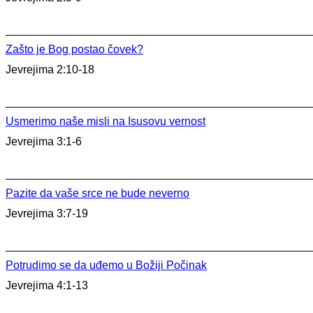
Zašto je Bog postao čovek?
Jevrejima 2:10-18
Usmerimo naše misli na Isusovu vernost
Jevrejima 3:1-6
Pazite da vaše srce ne bude neverno
Jevrejima 3:7-19
Potrudimo se da uđemo u Božiji Počinak
Jevrejima 4:1-13