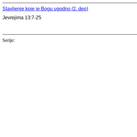
Slavljenje koje je Bogu ugodno (2. deo)
Jevrejima 13:7-25
Serije:
Serija
16. nov 2025.
Isus je dovoljan
Kološanima
Serija
05. okt - 09. nov 2025.
Vratite mi se
Malahija