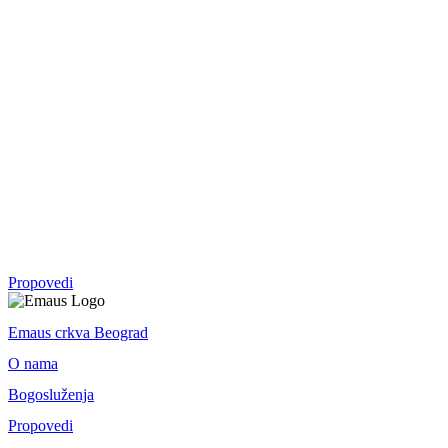
Serija
07. sep - 28. sep 2025.
Crkva
Serija
27. apr - 10. avg 2025.
Avram: otac svih koji veruju
1. Mojsijeva
Propovedi
Emaus crkva Beograd
O nama
Bogosluženja
Propovedi