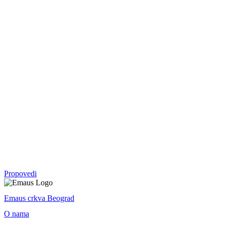
05. okt - 09. nov 2025.
Vratite mi se
Malahija
Serija
07. sep - 28. sep 2025.
Crkva
Serija
30. mar - 20. apr 2025.
Uskrs
Jovan 18-20
Propovedi
Emaus crkva Beograd
O nama