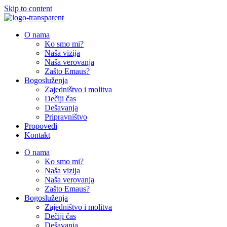
Skip to content
O nama
Ko smo mi?
Naša vizija
Naša verovanja
Zašto Emaus?
Bogosluženja
Zajedništvo i molitva
Dečiji čas
Dešavanja
Pripravništvo
Propovedi
Kontakt
O nama
Ko smo mi?
Naša vizija
Naša verovanja
Zašto Emaus?
Bogosluženja
Zajedništvo i molitva
Dečiji čas
Dešavanja