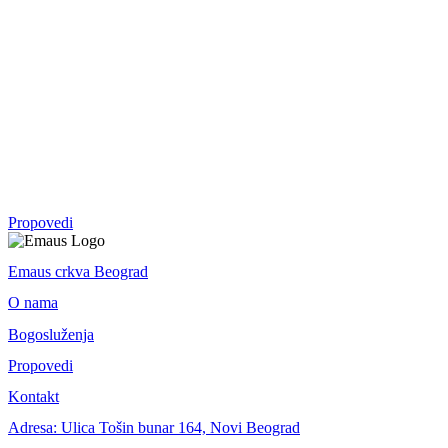
07. sep - 28. sep 2025.
Crkva
Serija
27. apr - 10. avg 2025.
Avram: otac svih koji veruju
1. Mojsijeva
Propovedi
Emaus crkva Beograd
O nama
Bogosluženja
Propovedi
Kontakt
Adresa: Ulica Tošin bunar 164, Novi Beograd