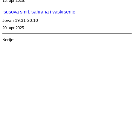
13. apr 2025.
Isusova smrt, sahrana i vaskrsenje
Jovan 19:31-20:10
20. apr 2025.
Serije:
Serija
16. nov 2025.
Isus je dovoljan
Kološanima
Serija
05. okt - 09. nov 2025.
Vratite mi se
Malahija
Serija