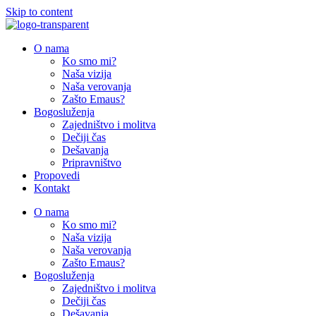
Skip to content
O nama
Ko smo mi?
Naša vizija
Naša verovanja
Zašto Emaus?
Bogosluženja
Zajedništvo i molitva
Dečiji čas
Dešavanja
Pripravništvo
Propovedi
Kontakt
O nama
Ko smo mi?
Naša vizija
Naša verovanja
Zašto Emaus?
Bogosluženja
Zajedništvo i molitva
Dečiji čas
Dešavanja