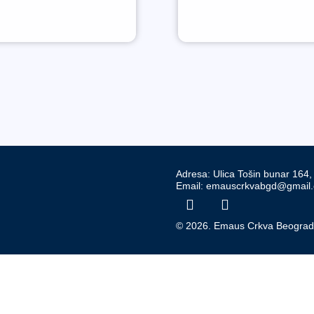
Adresa: Ulica Tošin bunar 164
Email: emauscrkvabgd@gmail
© 2026. Emaus Crkva Beogra