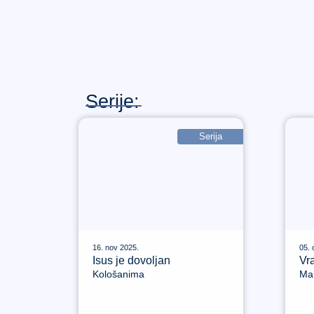
Serije:
Serija
16. nov 2025.
05. 
Isus je dovoljan
Vra
Kološanima
Mal