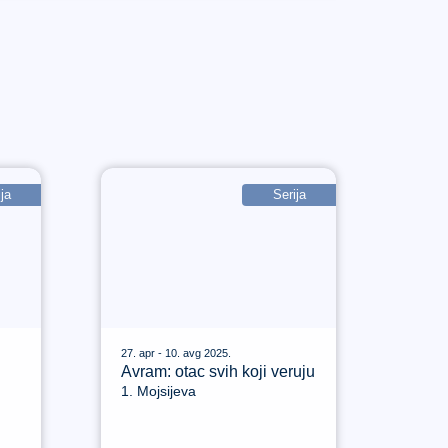
ja
Serija
27. apr - 10. avg 2025.
Avram: otac svih koji veruju
1. Mojsijeva