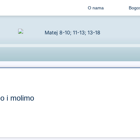
O nama
Bogos
Audio
Player
mo i molimo