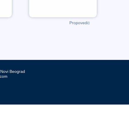
Propovedi
, Novi Beograd
.com
d