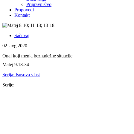
Pripravništvo
Propovedi
Kontakt
Sačuvaj
02. avg 2020.
Onaj koji menja beznadežne situacije
Matej 9:18-34
Serija:
Isusova vlast
Serije:
Serija
16. nov 2025.
Isus je dovoljan
Kološanima