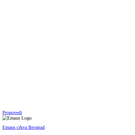
Serija
05. okt - 09. nov 2025.
Vratite mi se
Malahija
Serija
07. sep - 28. sep 2025.
Crkva
Serija
27. apr - 10. avg 2025.
Avram: otac svih koji veruju
1. Mojsijeva
Propovedi
Emaus crkva Beograd