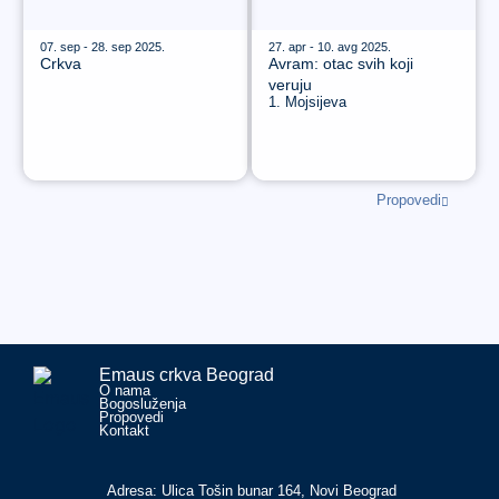
07. sep - 28. sep 2025.
27. apr - 10. avg 2025.
Crkva
Avram: otac svih koji
veruju
1. Mojsijeva
Propovedi
Emaus crkva Beograd
O nama
Bogosluženja
Propovedi
Kontakt
Adresa: Ulica Tošin bunar 164, Novi Beograd