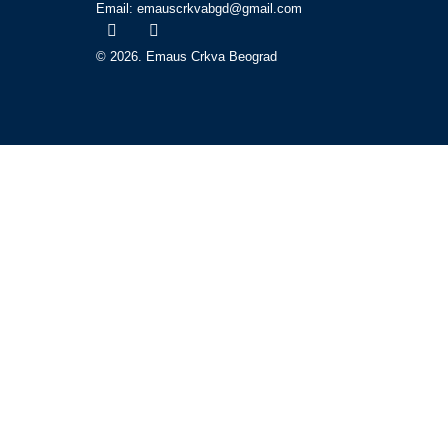
Email: emauscrkvabgd@gmail.com
© 2026. Emaus Crkva Beograd
Početna
O nama
Bogosluženja
Propovedi