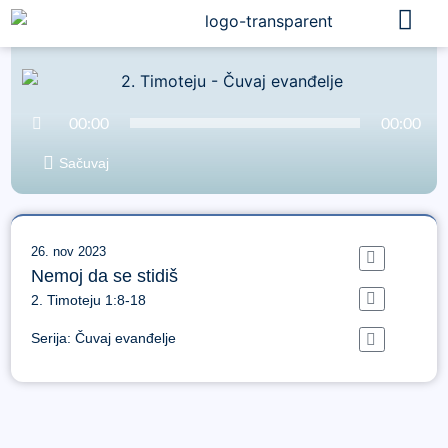
Audio
00:00
00:00
Player
Sačuvaj
26. nov 2023
Nemoj da se stidiš
2. Timoteju 1:8-18
Serija:
Čuvaj evanđelje