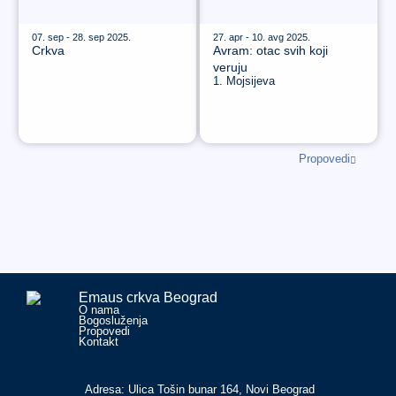
07. sep - 28. sep 2025.
27. apr - 10. avg 2025.
Crkva
Avram: otac svih koji
veruju
1. Mojsijeva
Propovedi
Emaus crkva Beograd
O nama
Bogosluženja
Propovedi
Kontakt
Adresa: Ulica Tošin bunar 164, Novi Beograd