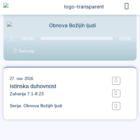
Audio
00:00
00:00
Player
Sačuvaj
27. nov 2016.
Istinska duhovnost
Zaharija 7:1-8:23
Serija:
Obnova Božijih ljudi