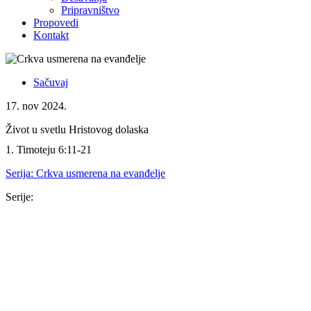
Pripravništvo
Propovedi
Kontakt
Sačuvaj
17. nov 2024.
Život u svetlu Hristovog dolaska
1. Timoteju 6:11-21
Serija:
Crkva usmerena na evanđelje
Serije:
Serija
16. nov 2025.
Isus je dovoljan
Kološanima