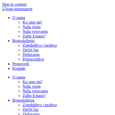
Skip to content
O nama
Ko smo mi?
Naša vizija
Naša verovanja
Zašto Emaus?
Bogosluženja
Zajedništvo i molitva
Dečiji čas
Dešavanja
Pripravništvo
Propovedi
Kontakt
O nama
Ko smo mi?
Naša vizija
Naša verovanja
Zašto Emaus?
Bogosluženja
Zajedništvo i molitva
Dečiji čas
Dešavanja