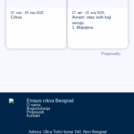
07. sep - 28. sep 2025.
27. apr - 10. avg 2025.
Crkva
Avram: otac svih koji
veruju
1. Mojsijeva
Propovedi
Emaus crkva Beograd
O nama
Bogosluženja
Propovedi
Kontakt
Adresa: Ulica Tošin bunar 164, Novi Beograd