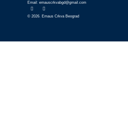
Email: emauscrkvabgd@gmail.com
© 2026. Emaus Crkva Beograd
Početna
O nama
Bogosluženja
Propovedi