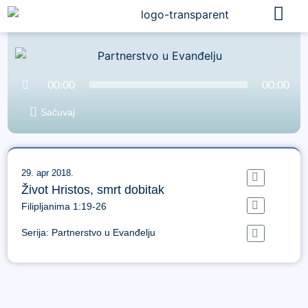
Audio
00:00
00:00
Player
Sačuvaj
29. apr 2018.
Život Hristos, smrt dobitak
Filipljanima 1:19-26
Serija:
Partnerstvo u Evanđelju