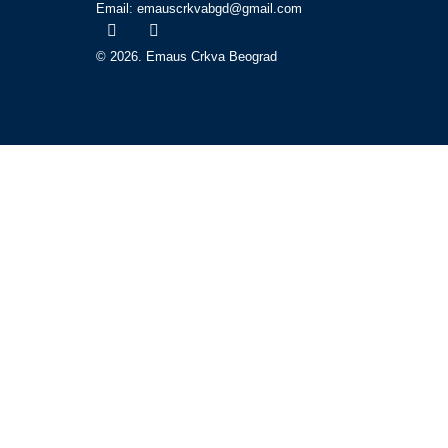
Email: emauscrkvabgd@gmail.com
© 2026. Emaus Crkva Beograd
Početna
O nama
Bogosluženja
Propovedi