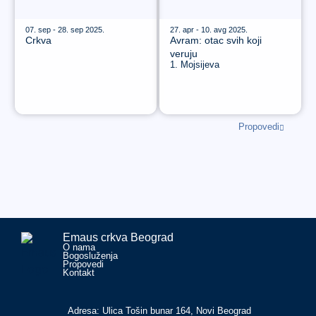
07. sep - 28. sep 2025.
27. apr - 10. avg 2025.
Crkva
Avram: otac svih koji
veruju
1. Mojsijeva
Propovedi
Emaus crkva Beograd
O nama
Bogosluženja
Propovedi
Kontakt
Adresa: Ulica Tošin bunar 164, Novi Beograd