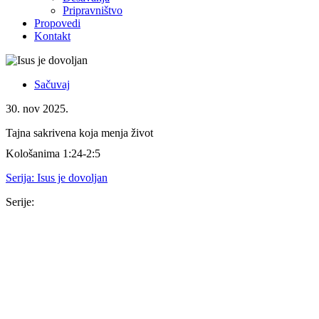
Pripravništvo
Propovedi
Kontakt
Sačuvaj
30. nov 2025.
Tajna sakrivena koja menja život
Kološanima 1:24-2:5
Serija:
Isus je dovoljan
Serije:
Serija
16. nov 2025.
Isus je dovoljan
Kološanima