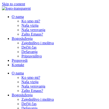
Skip to content
O nama
Ko smo mi?
Naša vizija
Naša verovanja
Zašto Emaus?
Bogosluženja
Zajedništvo i molitva
Dečiji čas
Dešavanja
Pripravništvo
Propovedi
Kontakt
O nama
Ko smo mi?
Naša vizija
Naša verovanja
Zašto Emaus?
Bogosluženja
Zajedništvo i molitva
Dečiji čas
Dešavanja