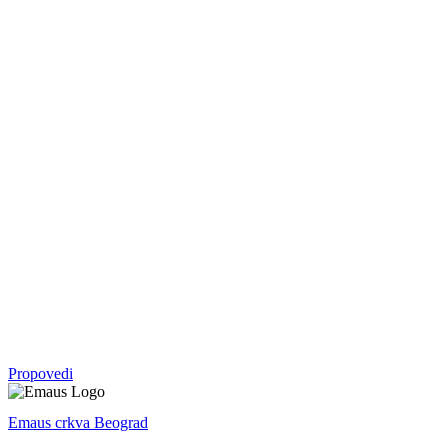
Serija
05. okt - 09. nov 2025.
Vratite mi se
Malahija
Serija
07. sep - 28. sep 2025.
Crkva
Serija
27. apr - 10. avg 2025.
Avram: otac svih koji veruju
1. Mojsijeva
Propovedi
Emaus crkva Beograd