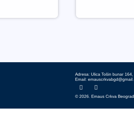
Adresa: Ulica Tošin bunar 164
Email: emauscrkvabgd@gmail
© 2026. Emaus Crkva Beogra