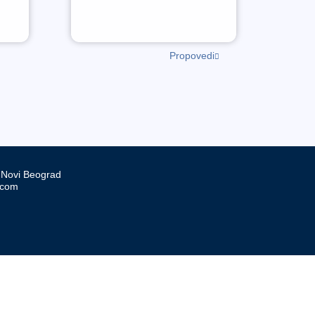
Propovedi
, Novi Beograd
.com
d