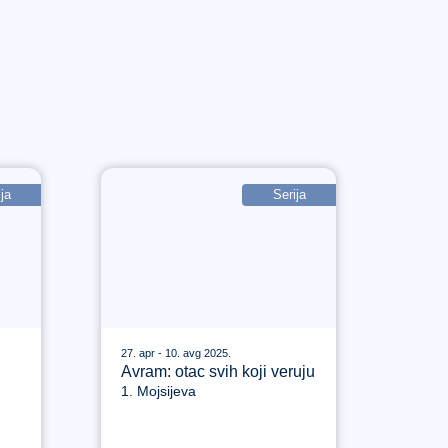
ja
Serija
27. apr - 10. avg 2025.
Avram: otac svih koji veruju
1. Mojsijeva