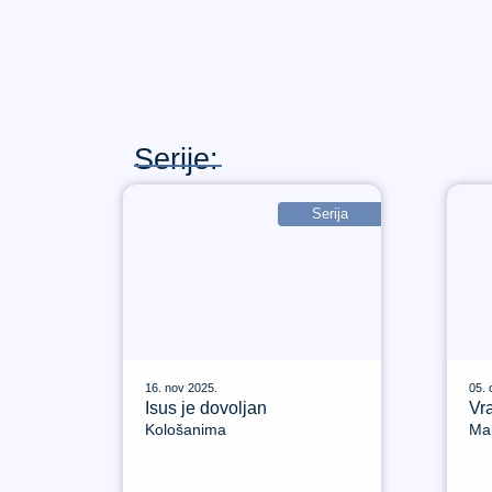
Serije:
Serija
16. nov 2025.
05. 
Isus je dovoljan
Vra
Kološanima
Mal