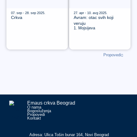
07. sep - 28. sep 2025.
27. apr - 10. avg 2025.
Crkva
Avram: otac svih koji
veruju
1. Mojsijeva
Propovedi
Emaus crkva Beograd
O nama
Bogosluženja
Propovedi
Kontakt
Adresa: Ulica Tošin bunar 164, Novi Beograd