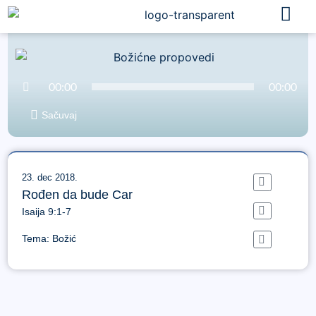
Audio
00:00
00:00
Player
Sačuvaj
23. dec 2018.
Rođen da bude Car
Isaija 9:1-7
Tema: Božić