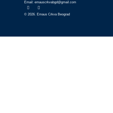
Email: emauscrkvabgd@gmail.com
© 2026. Emaus Crkva Beograd
Početna
O nama
Bogosluženja
Propovedi