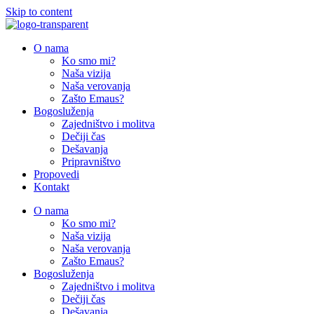
Skip to content
O nama
Ko smo mi?
Naša vizija
Naša verovanja
Zašto Emaus?
Bogosluženja
Zajedništvo i molitva
Dečiji čas
Dešavanja
Pripravništvo
Propovedi
Kontakt
O nama
Ko smo mi?
Naša vizija
Naša verovanja
Zašto Emaus?
Bogosluženja
Zajedništvo i molitva
Dečiji čas
Dešavanja