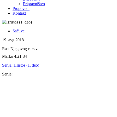
Pripravništvo
Propovedi
Kontakt
Sačuvaj
19. avg 2018.
Rast Njegovog carstva
Marko 4:21-34
Serija:
Hristos (1. deo)
Serije:
Serija
16. nov 2025.
Isus je dovoljan
Kološanima