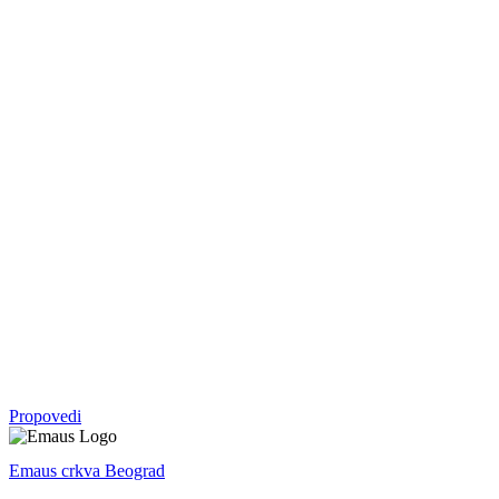
Serija
05. okt - 09. nov 2025.
Vratite mi se
Malahija
Serija
07. sep - 28. sep 2025.
Crkva
Serija
27. apr - 10. avg 2025.
Avram: otac svih koji veruju
1. Mojsijeva
Propovedi
Emaus crkva Beograd