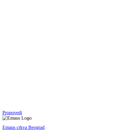
Serija
05. okt - 09. nov 2025.
Vratite mi se
Malahija
Serija
07. sep - 28. sep 2025.
Crkva
Serija
27. apr - 10. avg 2025.
Avram: otac svih koji veruju
1. Mojsijeva
Propovedi
Emaus crkva Beograd