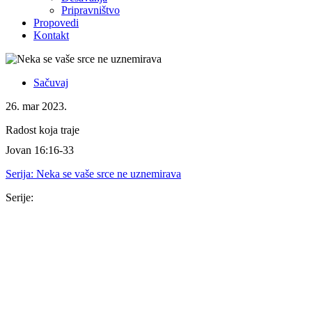
Pripravništvo
Propovedi
Kontakt
Sačuvaj
26. mar 2023.
Radost koja traje
Jovan 16:16-33
Serija:
Neka se vaše srce ne uznemirava
Serije:
Serija
16. nov 2025.
Isus je dovoljan
Kološanima