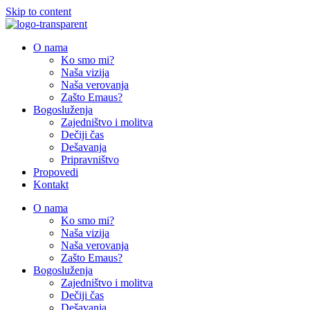
Skip to content
O nama
Ko smo mi?
Naša vizija
Naša verovanja
Zašto Emaus?
Bogosluženja
Zajedništvo i molitva
Dečiji čas
Dešavanja
Pripravništvo
Propovedi
Kontakt
O nama
Ko smo mi?
Naša vizija
Naša verovanja
Zašto Emaus?
Bogosluženja
Zajedništvo i molitva
Dečiji čas
Dešavanja