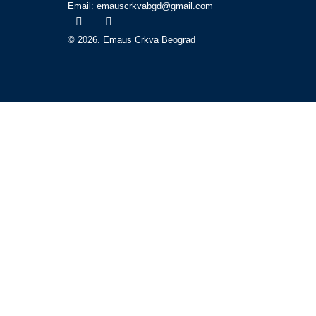
Email: emauscrkvabgd@gmail.com
© 2026. Emaus Crkva Beograd
Početna
O nama
Bogosluženja
Propovedi