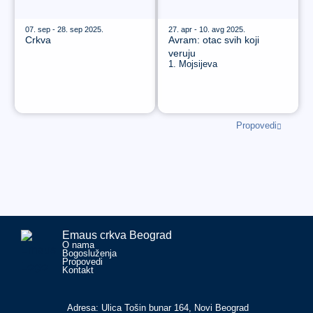
07. sep - 28. sep 2025.
27. apr - 10. avg 2025.
Crkva
Avram: otac svih koji
veruju
1. Mojsijeva
Propovedi
Emaus crkva Beograd
O nama
Bogosluženja
Propovedi
Kontakt
Adresa: Ulica Tošin bunar 164, Novi Beograd