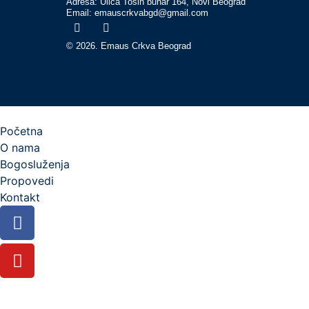
Adresa: Ulica Tošin bunar 164, Novi Beograd
Email: emauscrkvabgd@gmail.com
© 2026. Emaus Crkva Beograd
Početna
O nama
Bogosluženja
Propovedi
Kontakt