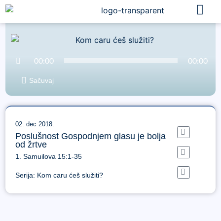
Audio
00:00
00:00
Player
Sačuvaj
02. dec 2018.
Poslušnost Gospodnjem glasu je bolja
od žrtve
1. Samuilova 15:1-35
Serija:
Kom caru ćeš služiti?