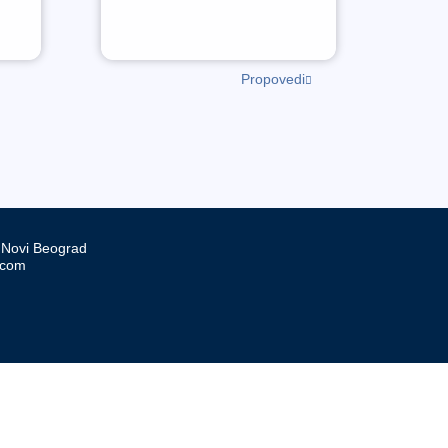
Propovedi
, Novi Beograd
.com
d