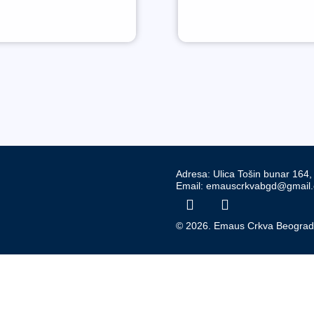
Adresa: Ulica Tošin bunar 164
Email: emauscrkvabgd@gmail
© 2026. Emaus Crkva Beogra