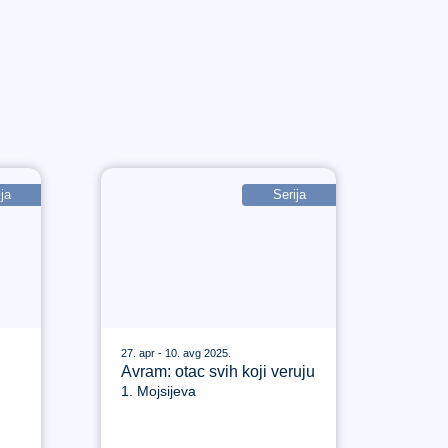
ja
Serija
27. apr - 10. avg 2025.
Avram: otac svih koji veruju
1. Mojsijeva