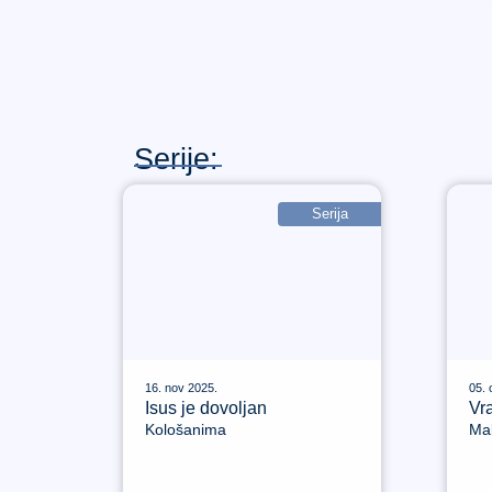
Serije:
Serija
16. nov 2025.
05. 
Isus je dovoljan
Vra
Kološanima
Mal