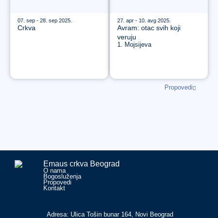
07. sep - 28. sep 2025.
27. apr - 10. avg 2025.
Crkva
Avram: otac svih koji
veruju
1. Mojsijeva
Propovedi
Emaus crkva Beograd
O nama
Bogosluženja
Propovedi
Kontakt
Adresa: Ulica Tošin bunar 164, Novi Beograd