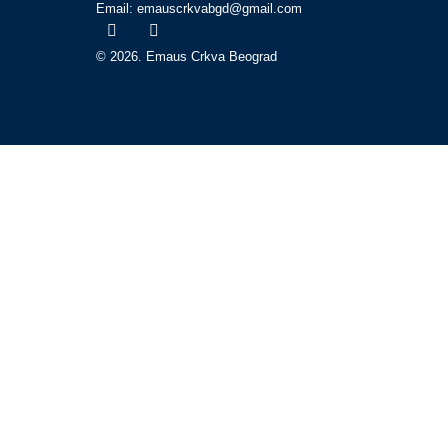
Email: emauscrkvabgd@gmail.com
© 2026. Emaus Crkva Beograd
Početna
O nama
Bogosluženja
Propovedi