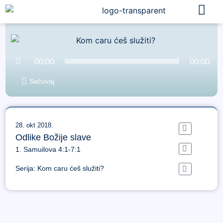
Audio
00:00
00:00
Player
Sačuvaj
28. okt 2018.
Odlike Božije slave
1. Samuilova 4:1-7:1
Serija:
Kom caru ćeš služiti?