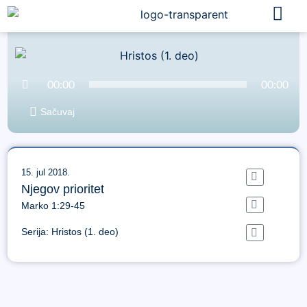
Audio
00:00
00:00
Player
Sačuvaj
15. jul 2018.
Njegov prioritet
Marko 1:29-45
Serija:
Hristos (1. deo)