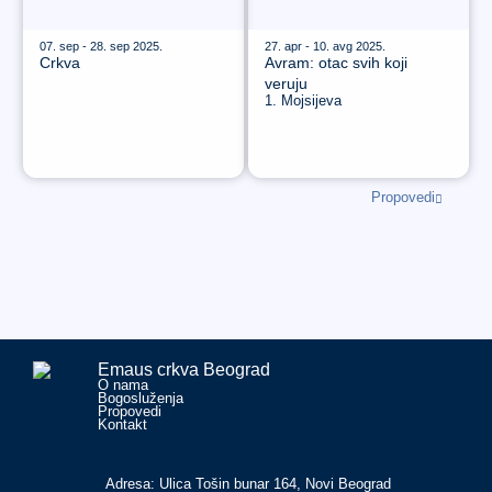
07. sep - 28. sep 2025.
27. apr - 10. avg 2025.
Crkva
Avram: otac svih koji
veruju
1. Mojsijeva
Propovedi
Emaus crkva Beograd
O nama
Bogosluženja
Propovedi
Kontakt
Adresa: Ulica Tošin bunar 164, Novi Beograd