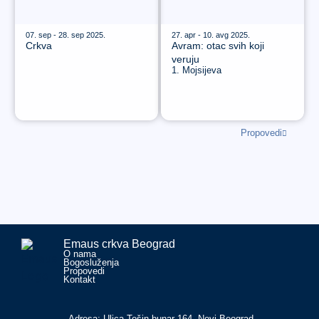
07. sep - 28. sep 2025.
27. apr - 10. avg 2025.
Crkva
Avram: otac svih koji
veruju
1. Mojsijeva
Propovedi
Emaus crkva Beograd
O nama
Bogosluženja
Propovedi
Kontakt
Adresa: Ulica Tošin bunar 164, Novi Beograd