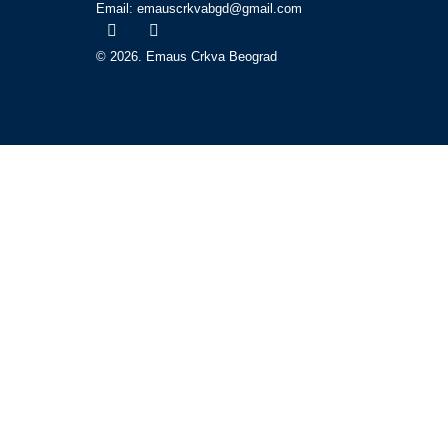
Email: emauscrkvabgd@gmail.com
© 2026. Emaus Crkva Beograd
Početna
O nama
Bogosluženja
Propovedi