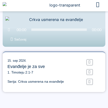
Audio
00:00
00:00
Player
Sačuvaj
15. sep 2024.
Evanđelje je za sve
1. Timoteju 2:1-7
Serija:
Crkva usmerena na evanđelje