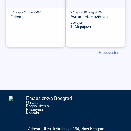
07. sep - 28. sep 2025.
27. apr - 10. avg 2025.
Crkva
Avram: otac svih koji
veruju
1. Mojsijeva
Propovedi
Emaus crkva Beograd
O nama
Bogosluženja
Propovedi
Kontakt
Adresa: Ulica Tošin bunar 164, Novi Beograd