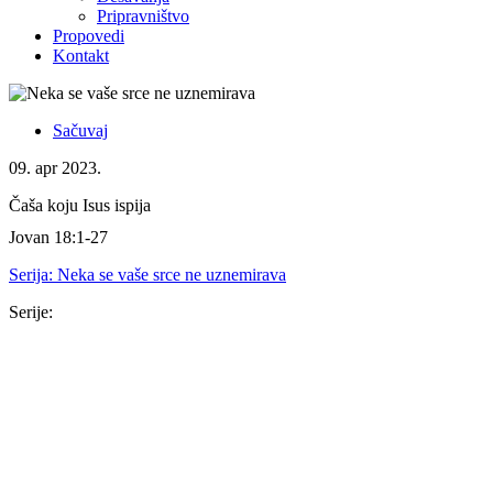
Pripravništvo
Propovedi
Kontakt
Sačuvaj
09. apr 2023.
Čaša koju Isus ispija
Jovan 18:1-27
Serija:
Neka se vaše srce ne uznemirava
Serije:
Serija
16. nov 2025.
Isus je dovoljan
Kološanima