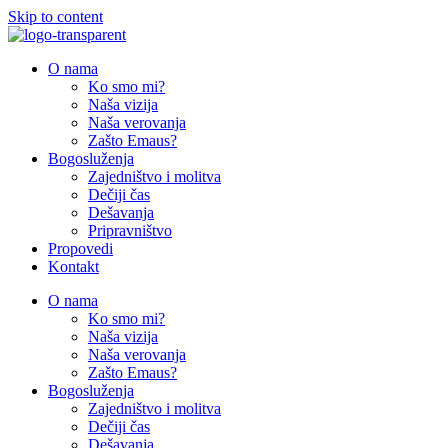
Skip to content
O nama
Ko smo mi?
Naša vizija
Naša verovanja
Zašto Emaus?
Bogosluženja
Zajedništvo i molitva
Dečiji čas
Dešavanja
Pripravništvo
Propovedi
Kontakt
O nama
Ko smo mi?
Naša vizija
Naša verovanja
Zašto Emaus?
Bogosluženja
Zajedništvo i molitva
Dečiji čas
Dešavanja