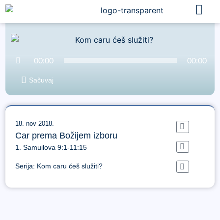
Audio
00:00
00:00
Player
Sačuvaj
18. nov 2018.
Car prema Božijem izboru
1. Samuilova 9:1-11:15
Serija:
Kom caru ćeš služiti?