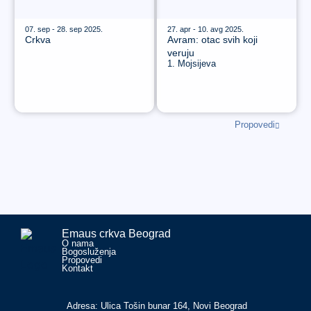
07. sep - 28. sep 2025.
27. apr - 10. avg 2025.
Crkva
Avram: otac svih koji
veruju
1. Mojsijeva
Propovedi
Emaus crkva Beograd
O nama
Bogosluženja
Propovedi
Kontakt
Adresa: Ulica Tošin bunar 164, Novi Beograd