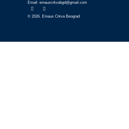
Email: emauscrkvabgd@gmail.com
© 2026. Emaus Crkva Beograd
Početna
O nama
Bogosluženja
Propovedi