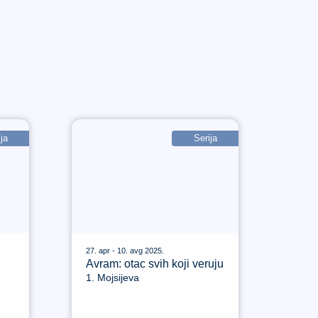
ja
Serija
27. apr - 10. avg 2025.
Avram: otac svih koji veruju
1. Mojsijeva