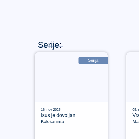
Serije:
Serija
16. nov 2025.
05. 
Isus je dovoljan
Vra
Kološanima
Mal