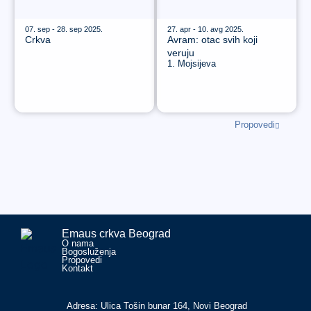
07. sep - 28. sep 2025.
27. apr - 10. avg 2025.
Crkva
Avram: otac svih koji
veruju
1. Mojsijeva
Propovedi
Emaus crkva Beograd
O nama
Bogosluženja
Propovedi
Kontakt
Adresa: Ulica Tošin bunar 164, Novi Beograd