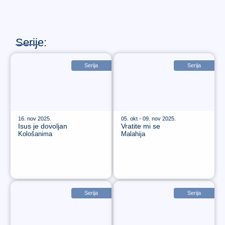
Serije:
Serija
Serija
16. nov 2025.
05. okt - 09. nov 2025.
Isus je dovoljan
Vratite mi se
Kološanima
Malahija
Serija
Serija