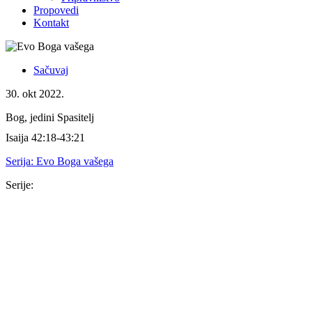
Propovedi
Kontakt
Sačuvaj
30. okt 2022.
Bog, jedini Spasitelj
Isaija 42:18-43:21
Serija:
Evo Boga vašega
Serije:
Serija
16. nov 2025.
Isus je dovoljan
Kološanima