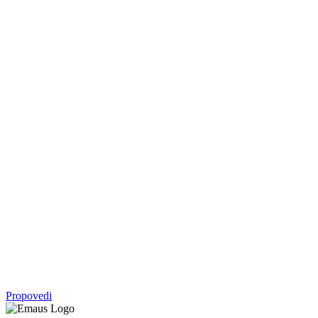
Serija
05. okt - 09. nov 2025.
Vratite mi se
Malahija
Serija
07. sep - 28. sep 2025.
Crkva
Serija
27. apr - 10. avg 2025.
Avram: otac svih koji veruju
1. Mojsijeva
Propovedi