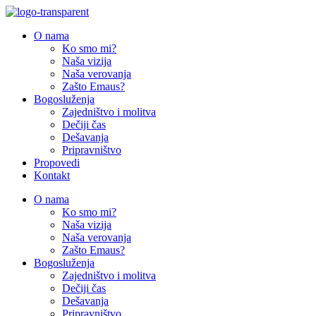
Skip
to
O nama
content
Ko smo mi?
Naša vizija
Naša verovanja
Zašto Emaus?
Bogosluženja
Zajedništvo i molitva
Dečiji čas
Dešavanja
Pripravništvo
Propovedi
Kontakt
O nama
Ko smo mi?
Naša vizija
Naša verovanja
Zašto Emaus?
Bogosluženja
Zajedništvo i molitva
Dečiji čas
Dešavanja
Pripravništvo