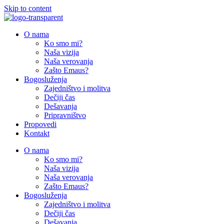
Skip to content
O nama
Ko smo mi?
Naša vizija
Naša verovanja
Zašto Emaus?
Bogosluženja
Zajedništvo i molitva
Dečiji čas
Dešavanja
Pripravništvo
Propovedi
Kontakt
O nama
Ko smo mi?
Naša vizija
Naša verovanja
Zašto Emaus?
Bogosluženja
Zajedništvo i molitva
Dečiji čas
Dešavanja