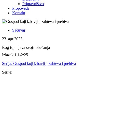
Pripravništvo
Propovedi
Kontakt
Sačuvaj
23. apr 2023.
Bog ispunjava svoja obećanja
Izlazak 1:1-2:25
Serija:
Gospod koji izbavlja, zahteva i prebiva
Serije:
Serija
16. nov 2025.
Isus je dovoljan
Kološanima